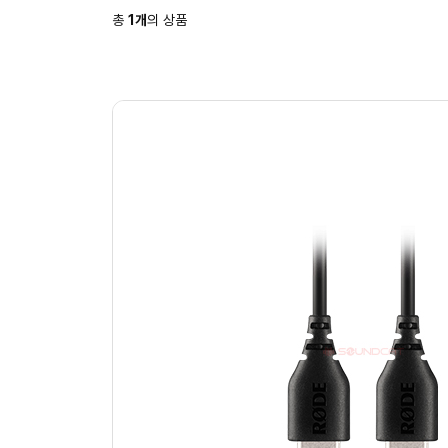
총
1
개
의 상품