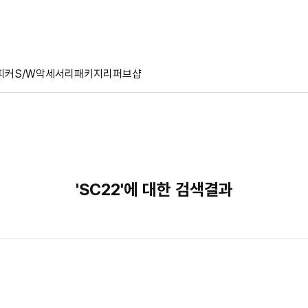
피커
S/W
악세서리
패키지
리퍼브샵
'SC22'에 대한 검색결과