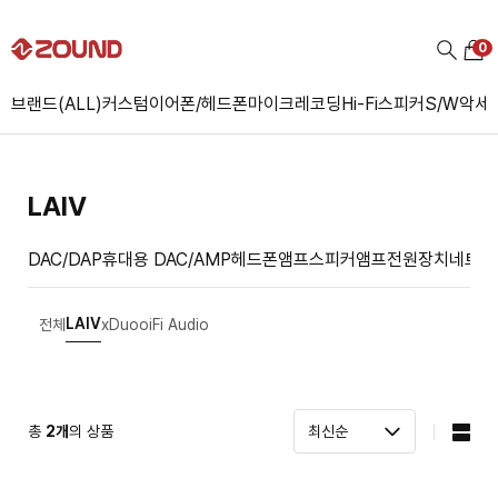
0
브랜드(ALL)
커스텀
이어폰/헤드폰
마이크
레코딩
Hi-Fi
스피커
S/W
악세
LAIV
DAC/DAP
휴대용 DAC/AMP
헤드폰앰프
스피커앰프
전원장치
네트워
LAIV
전체
xDuoo
iFi Audio
총
2
개
의 상품