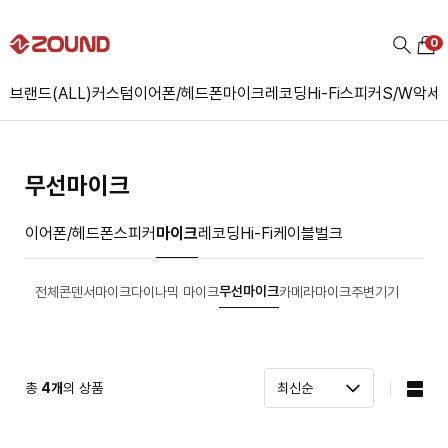
0
브랜드(ALL)
커스텀
이어폰/헤드폰
마이크
레코딩
Hi-Fi
스피커
S/W
악세
무선마이크
이어폰/헤드폰
스피커
마이크
레코딩
Hi-Fi
케이블
벌크
무선마이크
전체
콘덴서마이크
다이나믹 마이크
카메라마이크
주변기기
총
4
개
의 상품