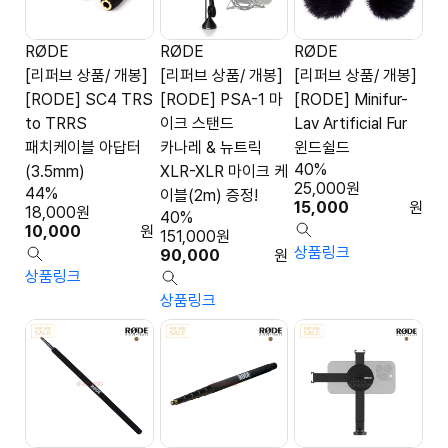
RØDE
RØDE
RØDE
[리퍼브 상품/ 개봉]
[리퍼브 상품/ 개봉]
[리퍼브 상품/ 개봉]
[RODE] SC4 TRS
[RODE] PSA-1 마
[RODE] Minifur-
to TRRS
이크 스탠드
Lav Artificial Fur
패치케이블 아답터
카나레 & 뉴트릭
윈드쉴드
40%
(3.5mm)
XLR-XLR 마이크 케
25,000
원
44%
이블(2m) 증정!
15,000
원
18,000
원
40%
10,000
원
151,000
원
상품링크
90,000
원
상품링크
상품링크