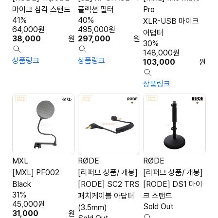
마이크 삼각 스탠드
플렉션 필터
Pro
41%
40%
XLR-USB 마이크
64,000
원
495,000
원
어댑터
38,000
원
297,000
원
30%
148,000
원
상품링크
상품링크
103,000
원
상품링크
MXL
RØDE
RØDE
[MXL] PF002
[리퍼브 상품/ 개봉]
[리퍼브 상품/ 개봉]
Black
[RODE] SC2 TRS
[RODE] DS1 마이
31%
패치케이블 아답터
크 스탠드
45,000
원
Sold Out
(3.5mm)
31,000
원