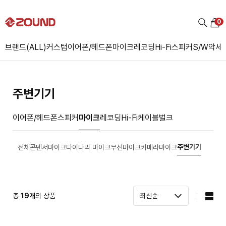
0
브랜드(ALL)
커스텀
이어폰/헤드폰
마이크
레코딩
Hi-Fi
스피커
S/W
악세
주변기기
이어폰/헤드폰
스피커
마이크
레코딩
Hi-Fi
케이블
벌크
주변기기
전체
콘덴서마이크
다이나믹 마이크
무선마이크
카메라마이크
총
19
개
의 상품