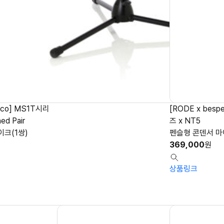
eco] MS1T시리
[RODE x bes
ed Pair
즈 x NT5
이크(1쌍)
펜슬형 콘덴서 
369,000
원
상품링크