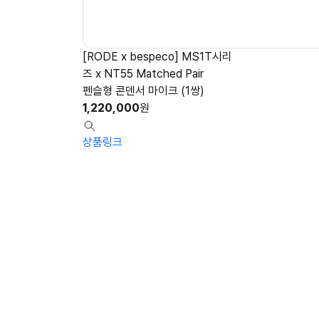
[RODE x bespeco] MS1T시리
즈 x NT55 Matched Pair
펜슬형 콘덴서 마이크 (1쌍)
1,220,000
원
상품링크