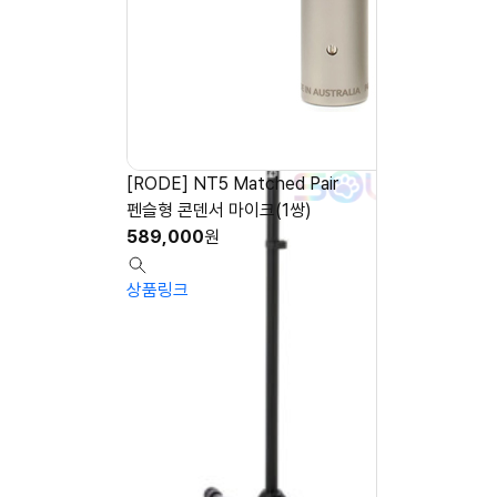
[RODE] NT5 Matched Pair
펜슬형 콘덴서 마이크(1쌍)
589,000
원
상품링크