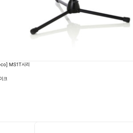
peco] MS1T시리
마이크