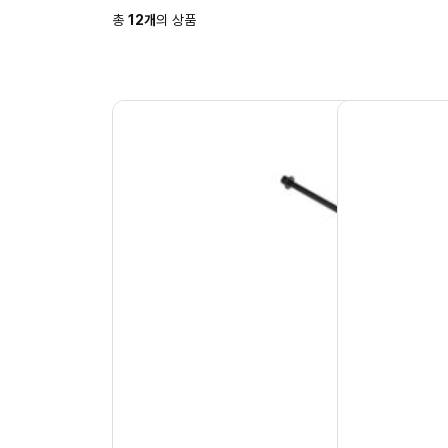
총
12
개
의 상품