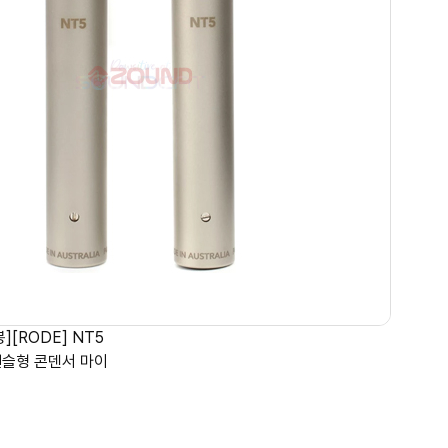
][RODE] NT5
r 펜슬형 콘덴서 마이