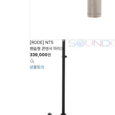
[RODE] NT5
펜슬형 콘덴서 마이크
339,000
원
상품링크