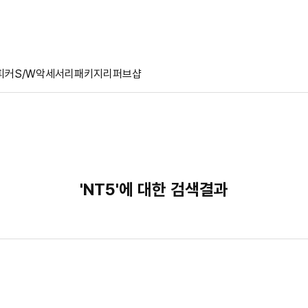
피커
S/W
악세서리
패키지
리퍼브샵
'NT5'에 대한 검색결과