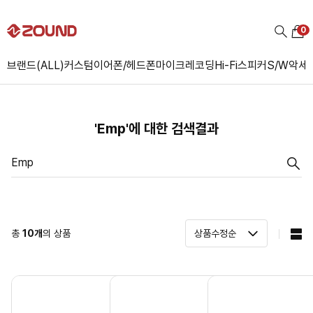
0
브랜드(ALL)
커스텀
이어폰/헤드폰
마이크
레코딩
Hi-Fi
스피커
S/W
악세
'Emp'에 대한 검색결과
총
10
개
의 상품