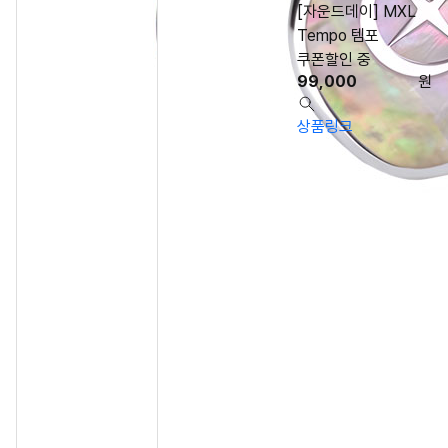
[자운드데이] MXL
Tempo 템포
쿠폰할인 중
99,000
원
상품링크