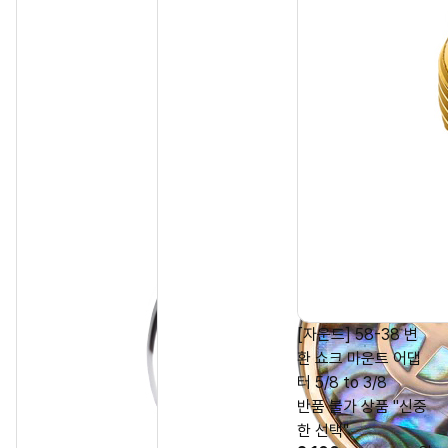
[자운드] 58-38 변
환 쇼크 마운트 어댑
터 5/8 to 3/8
반품 불가 상품 "신중
한 선택"