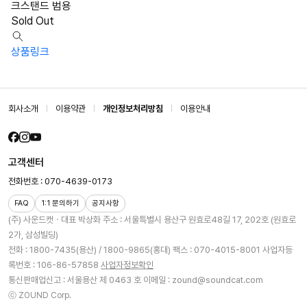
크스탠드 범용
Sold Out
상품링크
회사소개
이용약관
개인정보처리방침
이용안내
고객센터
전화번호 : 070-4639-0173
FAQ
1:1 문의하기
공지사항
(주) 사운드캣ㆍ대표 박상화
주소 : 서울특별시 용산구 원효로48길 17, 202호 (원효로
2가, 삼성빌딩)
전화 : 1800-7435(용산) / 1800-9865(홍대)
팩스 : 070-4015-8001
사업자등
록번호 : 106-86-57858
사업자정보확인
통신판매업신고 : 서울용산 제 0463 호
이메일 : zound@soundcat.com
ⓒ ZOUND Corp.