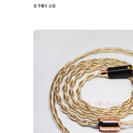
총
1
개
의 상품