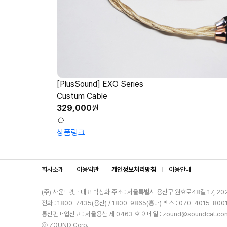
[PlusSound] EXO Series
Custum Cable
329,000
원
상품링크
회사소개
이용약관
개인정보처리방침
이용안내
(주) 사운드캣ㆍ대표 박상화
주소 : 서울특별시 용산구 원효로48길 17, 20
전화 : 1800-7435(용산) / 1800-9865(홍대)
팩스 : 070-4015-800
통신판매업신고 : 서울용산 제 0463 호
이메일 : zound@soundcat.co
ⓒ ZOUND Corp.