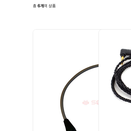
총
6
개
의 상품