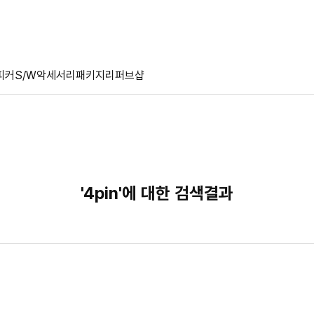
피커
S/W
악세서리
패키지
리퍼브샵
'4pin'에 대한 검색결과