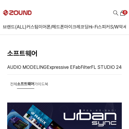
0
브랜드(ALL)
커스텀
이어폰/헤드폰
마이크
레코딩
Hi-Fi
스피커
S/W
악세
소프트웨어
AUDIO MODELING
Expressive E
FabFilter
FL STUDIO 24
iZo
소프트웨어
전체
가이드북