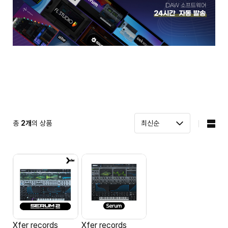
총
2
개
의 상품
Xfer records
Xfer records