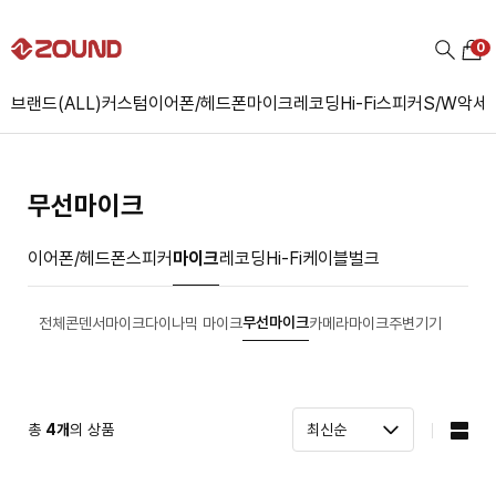
0
브랜드(ALL)
커스텀
이어폰/헤드폰
마이크
레코딩
Hi-Fi
스피커
S/W
악세
무선마이크
이어폰/헤드폰
스피커
마이크
레코딩
Hi-Fi
케이블
벌크
무선마이크
전체
콘덴서마이크
다이나믹 마이크
카메라마이크
주변기기
총
4
개
의 상품