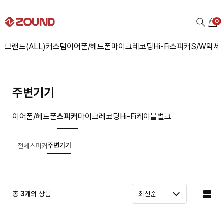
0
브랜드(ALL)
커스텀
이어폰/헤드폰
마이크
레코딩
Hi-Fi
스피커
S/W
악세
주변기기
이어폰/헤드폰
스피커
마이크
레코딩
Hi-Fi
케이블
벌크
주변기기
전체
스피커
총
3
개
의 상품