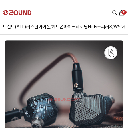
0
브랜드(ALL)
커스텀
이어폰/헤드폰
마이크
레코딩
Hi-Fi
스피커
S/W
악세