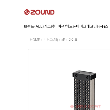
브랜드(ALL)
커스텀
이어폰/헤드폰
마이크
레코딩
Hi-Fi
스
HOME
브랜드(All)
sE
마이크