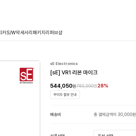
피커
S/W
악세서리
패키지
리퍼브샵
sE Electronics
[sE] VR1 리본 마이크
544,050
28%
760,000
원
원
무이자 할부 안내
배송비
총 결제금액이 30,000원