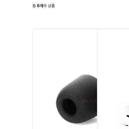
총
6
개
의 상품