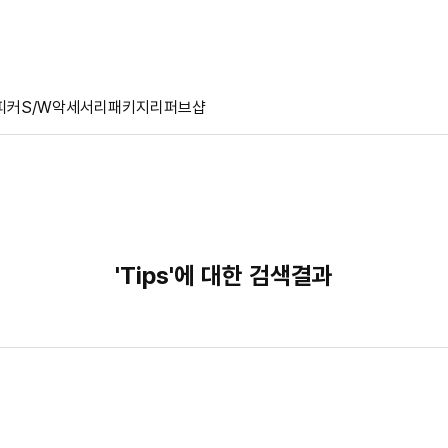
피커
S/W
악세서리
패키지
리퍼브샵
'Tips'에 대한 검색결과