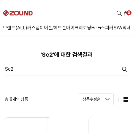
0
브랜드(ALL)
커스텀
이어폰/헤드폰
마이크
레코딩
Hi-Fi
스피커
S/W
악세
'Sc2'에 대한 검색결과
총
6
개
의 상품