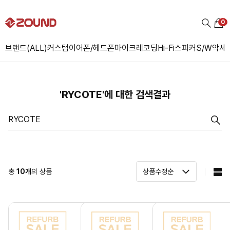
0
브랜드(ALL)
커스텀
이어폰/헤드폰
마이크
레코딩
Hi-Fi
스피커
S/W
악세
'RYCOTE'에 대한 검색결과
총
10
개
의 상품