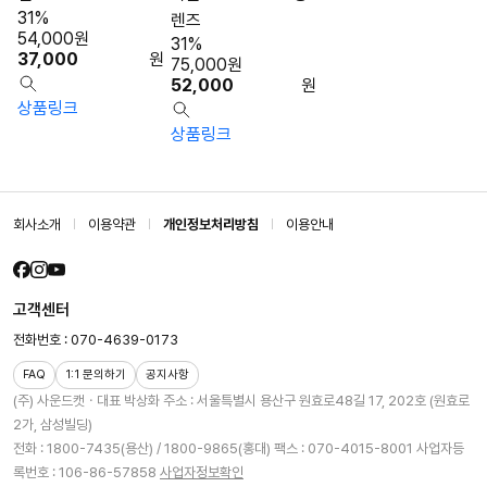
31%
렌즈
54,000
원
31%
37,000
원
75,000
원
52,000
원
상품링크
상품링크
회사소개
이용약관
개인정보처리방침
이용안내
고객센터
전화번호 : 070-4639-0173
FAQ
1:1 문의하기
공지사항
(주) 사운드캣ㆍ대표 박상화
주소 : 서울특별시 용산구 원효로48길 17, 202호 (원효로
2가, 삼성빌딩)
전화 : 1800-7435(용산) / 1800-9865(홍대)
팩스 : 070-4015-8001
사업자등
록번호 : 106-86-57858
사업자정보확인