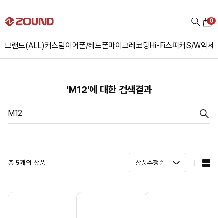
0
브랜드(ALL)
커스텀
이어폰/헤드폰
마이크
레코딩
Hi-Fi
스피커
S/W
악세
'M12'에 대한 검색결과
총
5
개
의 상품