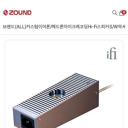
0
브랜드(ALL)
커스텀
이어폰/헤드폰
마이크
레코딩
Hi-Fi
스피커
S/W
악세