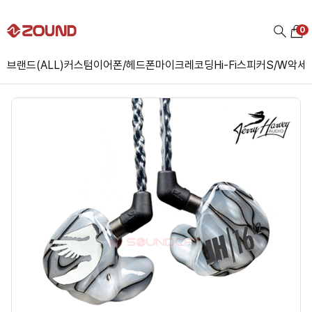
0
브랜드(ALL)
커스텀
이어폰/헤드폰
마이크
레코딩
Hi-Fi
스피커
S/W
악세