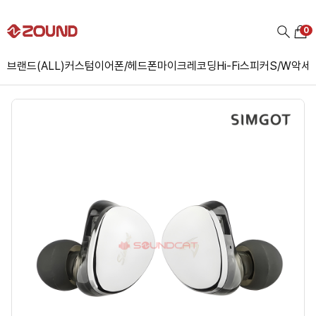
0
브랜드(ALL)
커스텀
이어폰/헤드폰
마이크
레코딩
Hi-Fi
스피커
S/W
악세