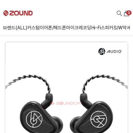
0
브랜드(ALL)
커스텀
이어폰/헤드폰
마이크
레코딩
Hi-Fi
스피커
S/W
악세