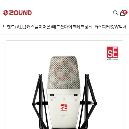
0
브랜드(ALL)
커스텀
이어폰/헤드폰
마이크
레코딩
Hi-Fi
스피커
S/W
악세