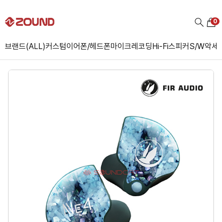
0
브랜드(ALL)
커스텀
이어폰/헤드폰
마이크
레코딩
Hi-Fi
스피커
S/W
악세