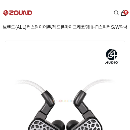
0
브랜드(ALL)
커스텀
이어폰/헤드폰
마이크
레코딩
Hi-Fi
스피커
S/W
악세