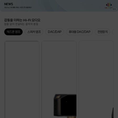
1
/
2
감동을 더하는 Hi-Fi 오디오
잡음 없이 전달되는 음악의 본질
헤드폰 앰프
스피커 앰프
DAC/DAP
휴대용 DAC/DAP
전원장치
주