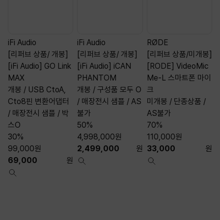
iFi Audio
iFi Audio
RØDE
A
[리퍼브 상품/ 개봉]
[리퍼브 상품/ 개봉]
[리퍼브 상품/미개봉]
[iFi Audio] GO Link
[iFi Audio] iCAN
[RODE] VideoMic
[
MAX
PHANTOM
Me-L 스마트폰 마이
S
개봉 / USB CtoA,
개봉 / 구성품 모두 O
크
Cto8핀 변환어댑터
/ 매장전시 샘플 / AS
미개봉 / 단종상품 /
/ 매장전시 샘플 / 박
불가
AS불가
스O
50%
70%
30%
4,998,000
원
110,000
원
99,000
원
2,499,000
원
33,000
원
69,000
원