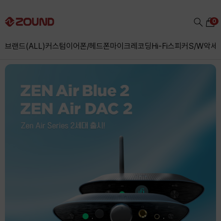
0
브랜드(ALL)
커스텀
이어폰/헤드폰
마이크
레코딩
Hi-Fi
스피커
S/W
악세