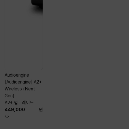
Audioengine
A
[Audioengine] A2+
[
Wireless (Next
Gen)
A2+ 업그레이드
449,000
원