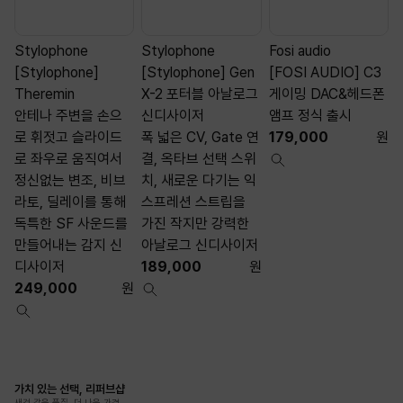
Stylophone
Stylophone
Fosi audio
[Stylophone]
[Stylophone] Gen
[FOSI AUDIO] C3
[
Theremin
X-2 포터블 아날로그
게이밍 DAC&헤드폰
안테나 주변을 손으
신디사이저
앰프 정식 출시
C
로 휘젓고 슬라이드
폭 넓은 CV, Gate 연
179,000
원
로 좌우로 움직여서
결, 옥타브 선택 스위
정신없는 변조, 비브
치, 새로운 다기는 익
라토, 딜레이를 통해
스프레션 스트립을
독특한 SF 사운드를
가진 작지만 강력한
만들어내는 감지 신
아날로그 신디사이저
디사이저
189,000
원
249,000
원
가치 있는 선택, 리퍼브샵
새것 같은 품질, 더 나은 가격