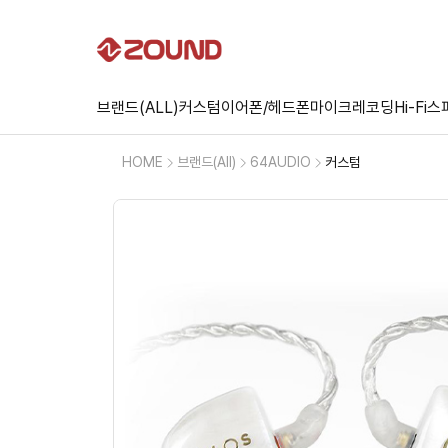
브랜드(ALL)
커스텀
이어폰/헤드폰
마이크
레코딩
Hi-Fi
스
HOME
브랜드(All)
64AUDIO
커스텀