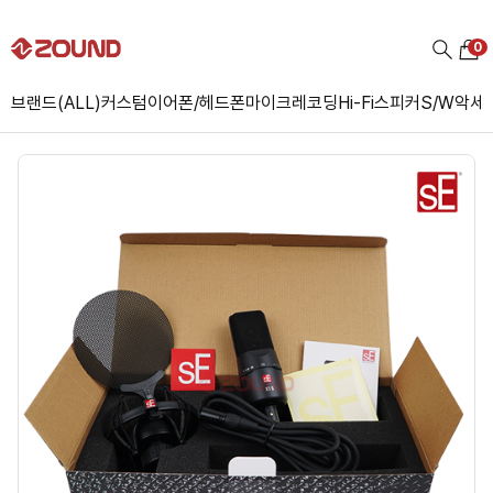
0
브랜드(ALL)
커스텀
이어폰/헤드폰
마이크
레코딩
Hi-Fi
스피커
S/W
악세