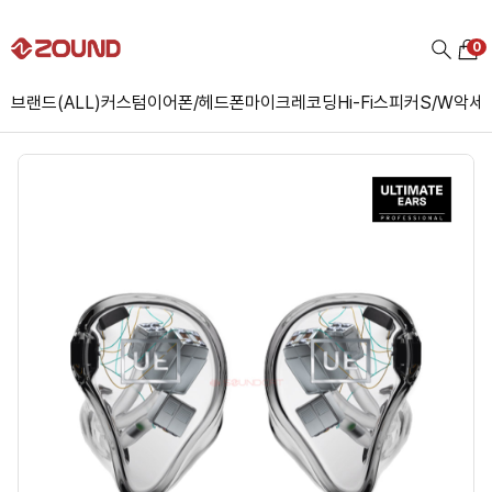
0
브랜드(ALL)
커스텀
이어폰/헤드폰
마이크
레코딩
Hi-Fi
스피커
S/W
악세