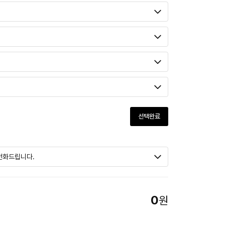
선택완료
0
원