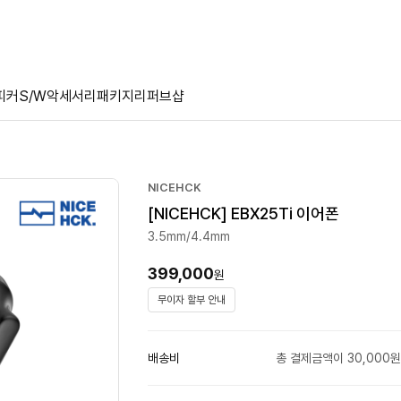
피커
S/W
악세서리
패키지
리퍼브샵
NICEHCK
[NICEHCK] EBX25Ti 이어폰
3.5mm/4.4mm
399,000
원
무이자 할부 안내
배송비
총 결제금액이 30,000원