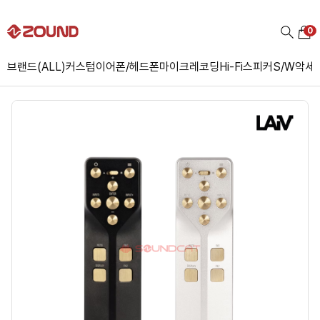
0
브랜드(ALL)
커스텀
이어폰/헤드폰
마이크
레코딩
Hi-Fi
스피커
S/W
악세