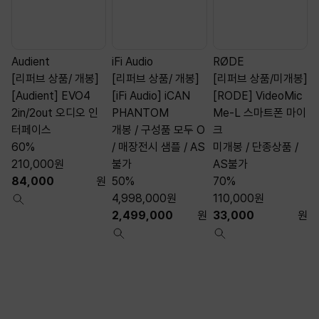
Audient
iFi Audio
RØDE
A
[리퍼브 상품/ 개봉]
[리퍼브 상품/ 개봉]
[리퍼브 상품/미개봉]
[Audient] EVO4
[iFi Audio] iCAN
[RODE] VideoMic
[
2in/2out 오디오 인
PHANTOM
Me-L 스마트폰 마이
S
터페이스
개봉 / 구성품 모두 O
크
60%
/ 매장전시 샘플 / AS
미개봉 / 단종상품 /
210,000
원
불가
AS불가
84,000
원
50%
70%
4,998,000
원
110,000
원
2,499,000
원
33,000
원