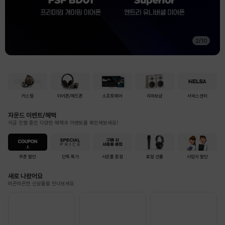
2
/
10
커스텀
이어폰/헤드폰
소프트웨어
리퍼브샵
서비스센터
자운드 이벤트/혜택
지금 진행 중인 다양한 혜택과 이벤트를 확인해보세요!
쿠폰 할인
단독 특가
사은품 증정
휴일 선물
사업자 할인
새로 나왔어요
따끈따끈한 신상품을 만나보세요