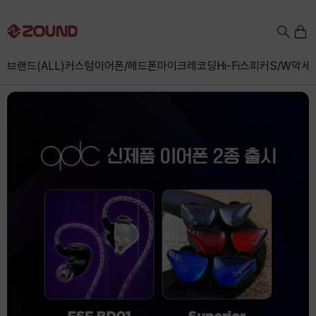
브랜드(ALL)
커스텀
이어폰/헤드폰
마이크
레코딩
Hi-Fi
스피커
S/W
악세