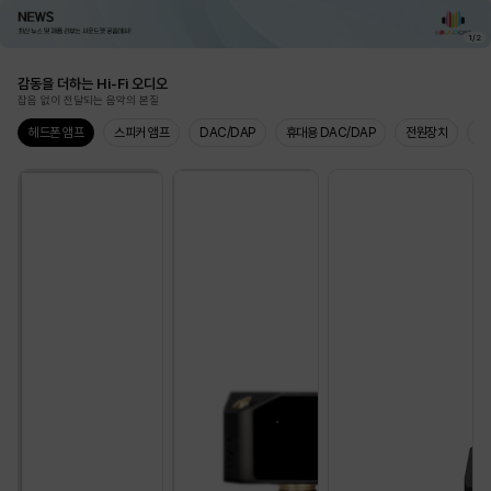
1
/
2
감동을 더하는 Hi-Fi 오디오
잡음 없이 전달되는 음악의 본질
헤드폰 앰프
스피커 앰프
DAC/DAP
휴대용 DAC/DAP
전원장치
주