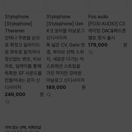
Stylophone
Stylophone
Fosi audio
[Stylophone]
[Stylophone] Gen
[FOSI AUDIO] C3
[
Theremin
X-2 포터블 아날로그
게이밍 DAC&헤드폰
안테나 주변을 손으
신디사이저
앰프 정식 출시
C
로 휘젓고 슬라이드
폭 넓은 CV, Gate 연
179,000
원
로 좌우로 움직여서
결, 옥타브 선택 스위
정신없는 변조, 비브
치, 새로운 다기는 익
라토, 딜레이를 통해
스프레션 스트립을
독특한 SF 사운드를
가진 작지만 강력한
만들어내는 감지 신
아날로그 신디사이저
디사이저
189,000
원
249,000
원
가치 있는 선택, 리퍼브샵
새것 같은 품질, 더 나은 가격