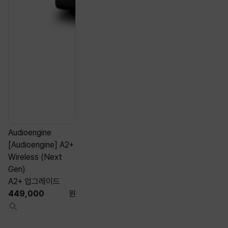
Audioengine
A
[Audioengine] A2+
[
Wireless (Next
Gen)
A2+ 업그레이드
449,000
원