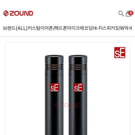
0
브랜드(ALL)
커스텀
이어폰/헤드폰
마이크
레코딩
Hi-Fi
스피커
S/W
악세