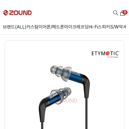
0
브랜드(ALL)
커스텀
이어폰/헤드폰
마이크
레코딩
Hi-Fi
스피커
S/W
악세