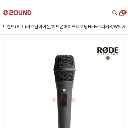
0
브랜드(ALL)
커스텀
이어폰/헤드폰
마이크
레코딩
Hi-Fi
스피커
S/W
악세