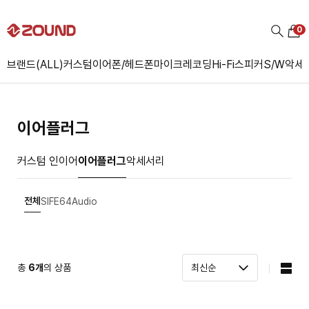
0
브랜드(ALL)
커스텀
이어폰/헤드폰
마이크
레코딩
Hi-Fi
스피커
S/W
악세
이어플러그
커스텀 인이어
이어플러그
악세서리
전체
SIFE
64Audio
총
6
개
의 상품