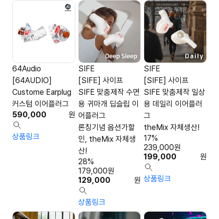
64Audio
SIFE
SIFE
[64AUDIO]
[SIFE] 사이프
[SIFE] 사이프
Custome Earplug
SIFE 맞춤제작 수면
SIFE 맞춤제작 일상
커스텀 이어플러그
용 귀마개 딥슬립 이
용 데일리 이어플러
590,000
원
어플러그
그
론칭기념 옵션가할
theMix 자체생산!
상품링크
17%
인, theMix 자체생
239,000
원
산!
199,000
원
28%
179,000
원
상품링크
129,000
원
상품링크