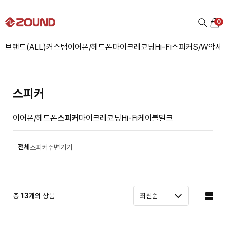
0
브랜드(ALL)
커스텀
이어폰/헤드폰
마이크
레코딩
Hi-Fi
스피커
S/W
악세
스피커
이어폰/헤드폰
스피커
마이크
레코딩
Hi-Fi
케이블
벌크
전체
스피커
주변기기
총
13
개
의 상품