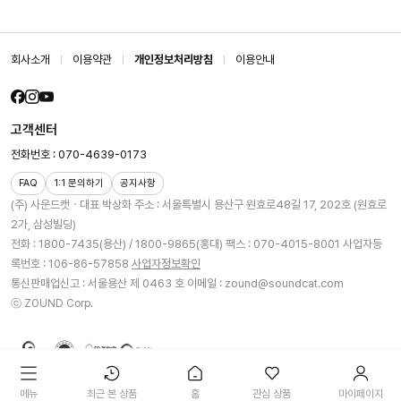
회사소개
이용약관
개인정보처리방침
이용안내
고객센터
전화번호 : 070-4639-0173
FAQ
1:1 문의하기
공지사항
(주) 사운드캣ㆍ대표 박상화
주소 : 서울특별시 용산구 원효로48길 17, 202호 (원효로
2가, 삼성빌딩)
전화 : 1800-7435(용산) / 1800-9865(홍대)
팩스 : 070-4015-8001
사업자등
록번호 : 106-86-57858
사업자정보확인
통신판매업신고 : 서울용산 제 0463 호
이메일 : zound@soundcat.com
ⓒ ZOUND Corp.
메뉴
최근 본 상품
홈
관심 상품
마이페이지