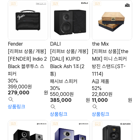
Fender
DALI
the Mix
[리퍼브 상품/ 개봉]
[리퍼브 상품/ 개봉]
[리퍼브 상품][the
[FENDER] Indio 2
[DALI] KUPID
MIX] 미니 스피커
Black 블루투스 스
Black Ash 1조(2
방진 스탠드(ST-
피커
통)
1114)
30%
패시브 스피커
A급 제품
399,000
원
30%
52%
279,000
원
550,000
원
22,800
원
385,000
원
11,000
원
상품링크
상품링크
상품링크