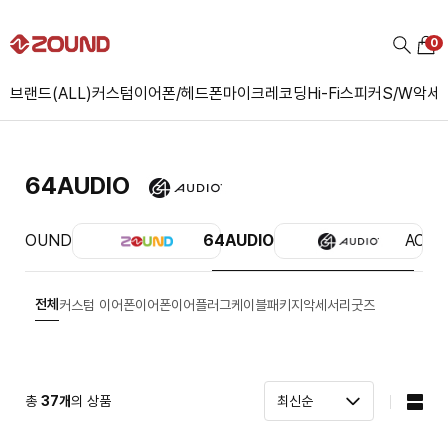
0
브랜드(ALL)
커스텀
이어폰/헤드폰
마이크
레코딩
Hi-Fi
스피커
S/W
악세
64AUDIO
ZOUND
64AUDIO
ACS
전체
커스텀 이어폰
이어폰
이어플러그
케이블
패키지
악세서리
굿즈
총
37
개
의 상품