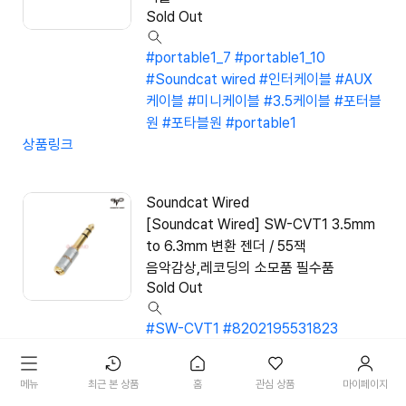
Sold Out
#portable1_7
#portable1_10
#Soundcat wired
#인터케이블
#AUX
케이블
#미니케이블
#3.5케이블
#포터블
원
#포타블원
#portable1
상품링크
Soundcat Wired
[Soundcat Wired] SW-CVT1 3.5mm
to 6.3mm 변환 젠더 / 55잭
음악감상,레코딩의 소모품 필수품
Sold Out
#SW-CVT1
#8202195531823
#Soundcat Wired
#변환젠더
#6.3변환
젠더
#55변환젠더
#6.3잭
#3.5젠더
#55
메뉴
최근 본 상품
홈
관심 상품
마이페이지
젠더
#젠더케이블
#케이블
#3.5
#3.5아