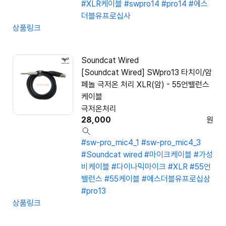
#XLR케이블
#swpro14
#pro14
#에스
더블유프로십사
상품링크
Soundcat Wired
[Soundcat Wired] SWpro13 타치이/암
페놀 극저온 처리 XLR(암) - 55언밸런스
케이블
극저온처리
28,000
원
#sw-pro_mic4_1
#sw-pro_mic4_3
#Soundcat wired
#마이크케이블
#가성
비케이블
#다이나믹마이크
#XLR
#55언
밸런스
#55케이블
#에스더블유프로십삼
#pro13
상품링크