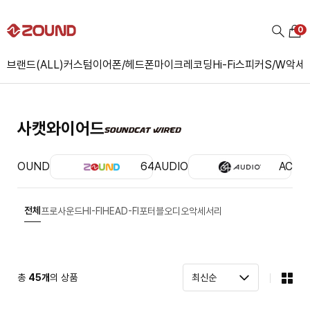
0
브랜드(ALL)
커스텀
이어폰/헤드폰
마이크
레코딩
Hi-Fi
스피커
S/W
악세
사캣와이어드
ZOUND
64AUDIO
ACS
전체
프로사운드
HI-FI
HEAD-FI
포터블오디오
악세서리
총
45
개
의 상품