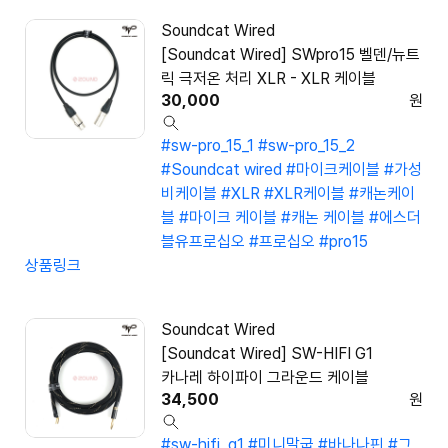
Soundcat Wired
[Soundcat Wired] SWpro15 벨덴/뉴트
릭 극저온 처리 XLR - XLR 케이블
30,000
원
#sw-pro_15_1
#sw-pro_15_2
#Soundcat wired
#마이크케이블
#가성
비케이블
#XLR
#XLR케이블
#캐논케이
블
#마이크 케이블
#캐논 케이블
#에스더
블유프로십오
#프로십오
#pro15
상품링크
Soundcat Wired
[Soundcat Wired] SW-HIFI G1
카나레 하이파이 그라운드 케이블
34,500
원
#sw-hifi_g1
#미니말굽
#바나나핀
#그