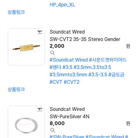
HP_4pin_XL
상품링크
Soundcat Wired
SW-CVT2 35-35 Stereo Gender
2,000
원
#Soundcat Wired
#사운드캣와이어드
#젠더
#3.5
#3.5mm.3.5to3.5
#3.5mmto3.5mm
#3.5-3.5
#금도금
#CVT
#CVT2
상품링크
Soundcat Wired
SW-PureSilver 4N
8,000
원
#SW-PureSilver
#Soundcat Wired
#