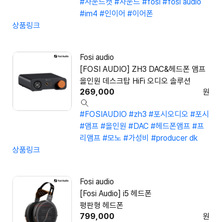
#사운드캣
#자운드
#fosi
#fosi audio
#im4
#인이어
#이어폰
상품링크
Fosi audio
[FOSI AUDIO] ZH3 DAC&헤드폰 앰프
올인원 데스크탑 HiFi 오디오 솔루션
269,000
원
#FOSIAUDIO
#zh3
#포시오디오
#포시
#앰프
#올인원
#DAC
#헤드폰앰프
#프
리앰프
#모노
#가성비
#producer dk
상품링크
Fosi audio
[Fosi Audio] i5 헤드폰
평판형 헤드폰
799,000
원