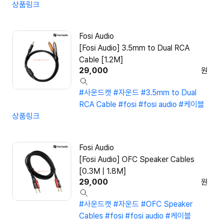
상품링크
Fosi Audio
[Fosi Audio] 3.5mm to Dual RCA
Cable [1.2M]
29,000
원
#사운드캣
#자운드
#3.5mm to Dual
RCA Cable
#fosi
#fosi audio
#케이블
상품링크
Fosi Audio
[Fosi Audio] OFC Speaker Cables
[0.3M | 1.8M]
29,000
원
#사운드캣
#자운드
#OFC Speaker
Cables
#fosi
#fosi audio
#케이블