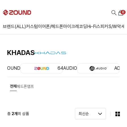
0
브랜드(ALL)
커스텀
이어폰/헤드폰
마이크
레코딩
Hi-Fi
스피커
S/W
악세
KHADAS
ZOUND
64AUDIO
ACS
전체
헤드폰앰프
총
2
개
의 상품