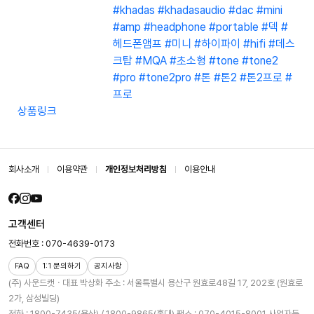
#khadas
#khadasaudio
#dac
#mini
#amp
#headphone
#portable
#덱
#
헤드폰앰프
#미니
#하이파이
#hifi
#데스
크탑
#MQA
#초소형
#tone
#tone2
#pro
#tone2pro
#톤
#톤2
#톤2프로
#
프로
상품링크
회사소개
이용약관
개인정보처리방침
이용안내
고객센터
전화번호 : 070-4639-0173
FAQ
1:1 문의하기
공지사항
(주) 사운드캣ㆍ대표 박상화
주소 : 서울특별시 용산구 원효로48길 17, 202호 (원효로
2가, 삼성빌딩)
전화 : 1800-7435(용산) / 1800-9865(홍대)
팩스 : 070-4015-8001
사업자등