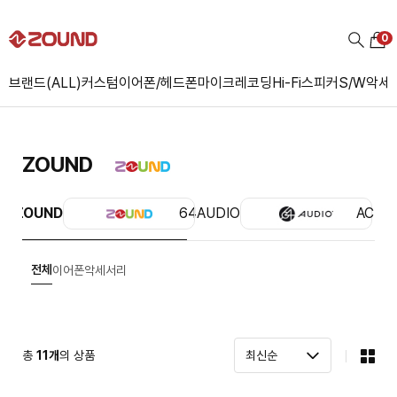
0
브랜드(ALL)
커스텀
이어폰/헤드폰
마이크
레코딩
Hi-Fi
스피커
S/W
악세
ZOUND
ZOUND
64AUDIO
ACS
전체
이어폰
악세서리
총
11
개
의 상품