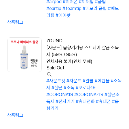
#airpod
#이어폰
#이어팁
#폼팁
#eartip
#foamtip
#메모리 폼팁
#메모
리팁
#에어팟
상품링크
ZOUND
[자운드] 음향기기용 스프레이 살균 소독
제 (59% / 95%)
인체사용 불가(인체 무해)
Sold Out
#사운드캣
#자운드
#알콜
#에탄올
#소독
제
#살균
#소독
#코로나19
#CORONA19
#CORONA-19
#살균소
독제
#전자기기
#휴대전화
#휴대폰
#음
향기기
상품링크