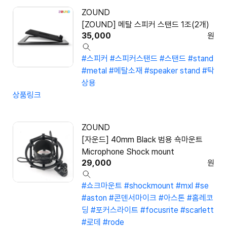
ZOUND
[ZOUND] 메탈 스피커 스탠드 1조(2개)
35,000
원
#스피커
#스피커스탠드
#스탠드
#stand
#metal
#메탈소재
#speaker stand
#탁
상용
상품링크
ZOUND
[자운드] 40mm Black 범용 쇽마운트
Microphone Shock mount
29,000
원
#쇼크마운트
#shockmount
#mxl
#se
#aston
#콘덴서마이크
#아스톤
#홈레코
딩
#포커스라이트
#focusrite
#scarlett
#로데
#rode