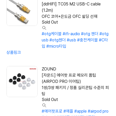
[ddHIFI] TC05 M2 USB-C cable
(1.2m)
OFC 코어+은도금 OFC 쉴딩 선재
Sold Out
#otg케이블
#ifi-audio
#otg 젠더
#otg
usb
#otg젠더
#usb
#충전케이블
#C타
입
#micro타입
상품링크
ZOUND
[자운드] 에어팟 프로 메모리 폼팁
(AIRPOD PRO 이어팁)
1쌍/3쌍 패키지 / 정품 실리콘팁 수준의 피
팅
Sold Out
#에어팟프로
#애플
#apple
#airpod pro