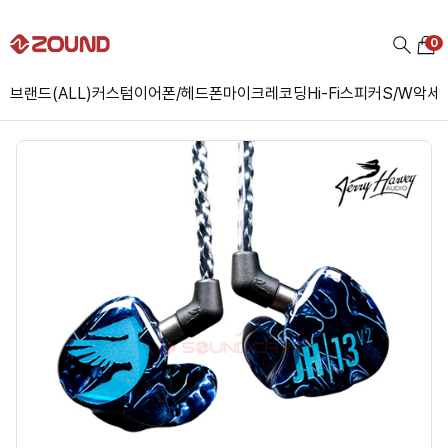
0
브랜드(ALL)
커스텀
이어폰/헤드폰
마이크
레코딩
Hi-Fi
스피커
S/W
악세