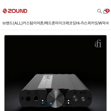
0
브랜드(ALL)
커스텀
이어폰/헤드폰
마이크
레코딩
Hi-Fi
스피커
S/W
악세