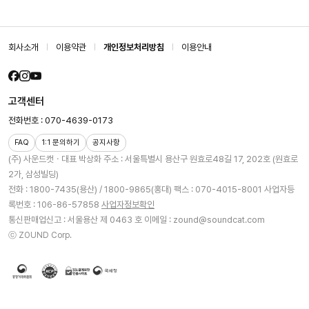
회사소개
이용약관
개인정보처리방침
이용안내
고객센터
전화번호 : 070-4639-0173
FAQ
1:1 문의하기
공지사항
(주) 사운드캣ㆍ대표 박상화
주소 : 서울특별시 용산구 원효로48길 17, 202호 (원효로
2가, 삼성빌딩)
전화 : 1800-7435(용산) / 1800-9865(홍대)
팩스 : 070-4015-8001
사업자등
록번호 : 106-86-57858
사업자정보확인
통신판매업신고 : 서울용산 제 0463 호
이메일 : zound@soundcat.com
ⓒ ZOUND Corp.