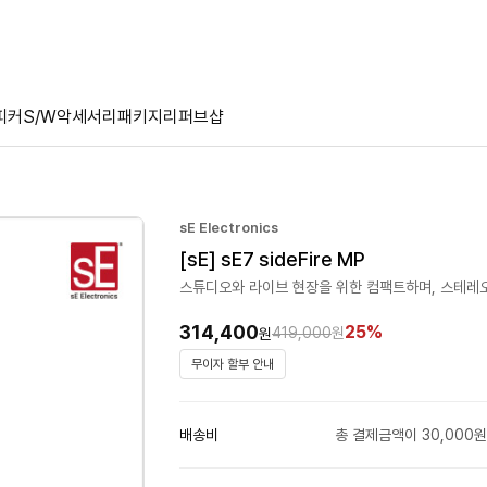
피커
S/W
악세서리
패키지
리퍼브샵
sE Electronics
[sE] sE7 sideFire MP
스튜디오와 라이브 현장을 위한 컴팩트하며, 스테레
314,400
25%
419,000
원
원
무이자 할부 안내
배송비
총 결제금액이 30,000원