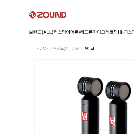
브랜드(ALL)
커스텀
이어폰/헤드폰
마이크
레코딩
Hi-Fi
스
HOME
브랜드(All)
sE
마이크