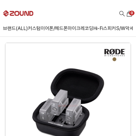
0
브랜드(ALL)
커스텀
이어폰/헤드폰
마이크
레코딩
Hi-Fi
스피커
S/W
악세