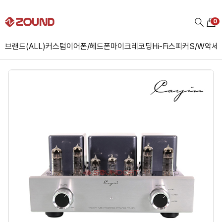
0
브랜드(ALL)
커스텀
이어폰/헤드폰
마이크
레코딩
Hi-Fi
스피커
S/W
악세