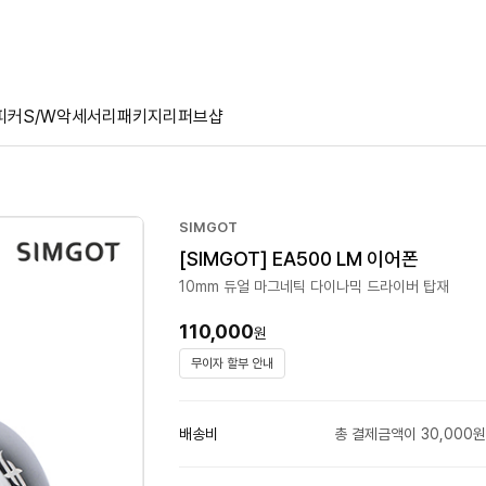
피커
S/W
악세서리
패키지
리퍼브샵
SIMGOT
[SIMGOT] EA500 LM 이어폰
10mm 듀얼 마그네틱 다이나믹 드라이버 탑재
110,000
원
무이자 할부 안내
배송비
총 결제금액이 30,000원