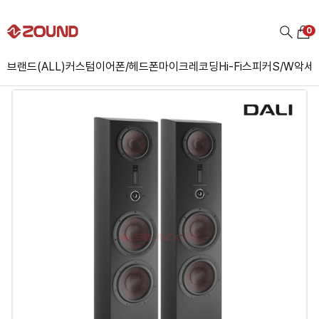
0
브랜드(ALL)
커스텀
이어폰/헤드폰
마이크
레코딩
Hi-Fi
스피커
S/W
악세