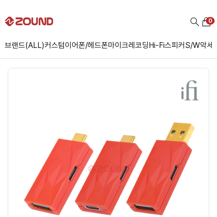
0
브랜드(ALL)
커스텀
이어폰/헤드폰
마이크
레코딩
Hi-Fi
스피커
S/W
악세